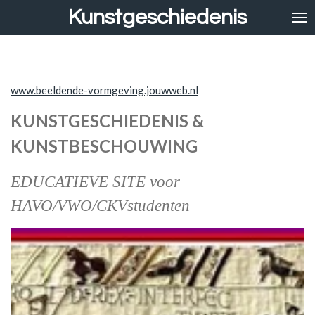
Kunstgeschiedenis
Ga
direct
naar
de
hoofdinhoud
www.beeldende-vormgeving.jouwweb.nl
KUNSTGESCHIEDENIS &
KUNSTBESCHOUWING
EDUCATIEVE SITE voor
HAVO/VWO/CKVstudenten