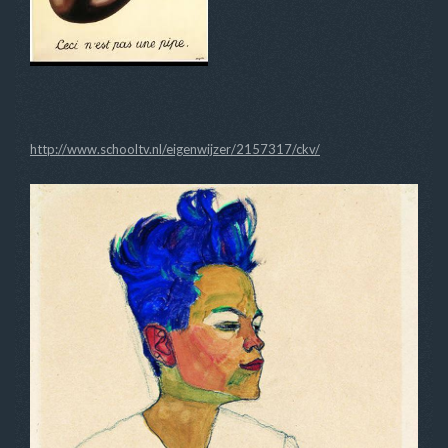
http://www.schooltv.nl/eigenwijzer/2157317/ckv/