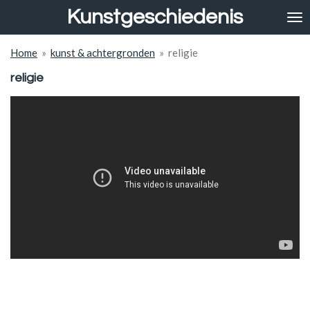
Kunstgeschiedenis
Ga
direct
naar
Home
»
kunst & achtergronden
»
religie
de
hoofdinhoud
religie