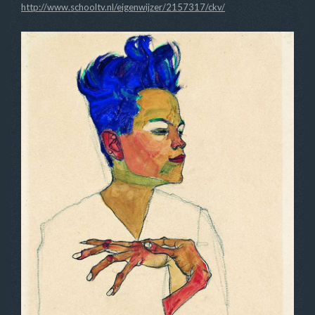
http://www.schooltv.nl/eigenwijzer/2157317/ckv/