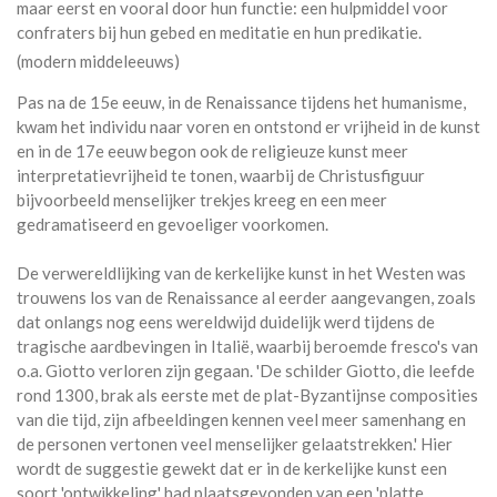
maar eerst en vooral door hun functie: een hulpmiddel voor
confraters bij hun gebed en meditatie en hun predikatie.
(modern middeleeuws)
Pas na de 15e eeuw, in de Renaissance tijdens het humanisme,
kwam het individu naar voren en ontstond er vrijheid in de kunst
en in de 17e eeuw begon ook de religieuze kunst meer
interpretatievrijheid te tonen, waarbij de Christusfiguur
bijvoorbeeld menselijker trekjes kreeg en een meer
gedramatiseerd en gevoeliger voorkomen.
De verwereldlijking van de kerkelijke kunst in het Westen was
trouwens los van de Renaissance al eerder aangevangen, zoals
dat onlangs nog eens wereldwijd duidelijk werd tijdens de
tragische aardbevingen in Italië, waarbij beroemde fresco's van
o.a. Giotto verloren zijn gegaan. 'De schilder Giotto, die leefde
rond 1300, brak als eerste met de plat-Byzantijnse composities
van die tijd, zijn afbeeldingen kennen veel meer samenhang en
de personen vertonen veel menselijker gelaatstrekken.' Hier
wordt de suggestie gewekt dat er in de kerkelijke kunst een
soort 'ontwikkeling' had plaatsgevonden van een 'platte