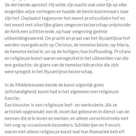
‘de dertiende apostel'. Hij wilde zijn macht ook uiterlijk op elke
mogelijke wijze verhogen en haalde de beste kunstenaars naar
zijn hof. Geplaatst tegenover het meest protocollaire hof en
het meest met uiterlijke glans omgeven keizerschap ontplooide
de Kerk een schitterende, op haar omgeving geënte
uitbeeldingswereld. De pracht en praal van het Byzantijnse hof
werden overgebracht op Christus, de hemelse keizer, op Maria,
de hemelse keizerin, en op de heiligen, hun hofhouding. Profane
en religieuze kunst waren eensgezind in het uitbeelden van die
ene gedachte: de glans van de hemelse hiërarchie die zich
weerspiegelt in het Byzantijnse keizerschap.
In de Middeleeuwen kende de kunst eigenlijk geen
zelfstandigheid; kunst had in het algemeen een religieuze
functie;
Een klooster is een religieuze leef- en werkruimte. Als ze
artistiek opgesmukt wordt, moet dat gebeuren in dienst van de
mensen die erin leven en werken, en alleen onrechtstreeks met
het oog op occasionele bezoekers. Schilderijen en fresco's
waren niet alleen religieuze kunst wat hun thematiek betreft