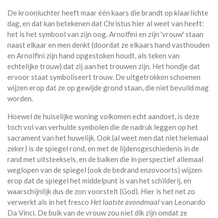
De kroonluchter heeft maar één kaars die brandt op klaarlichte
dag, en dat kan betekenen dat Christus hier al weet van heeft:
het is het symbool van zijn oog. Arnolfini en zijn 'vrouw' staan
naast elkaar en men denkt (doordat ze elkaars hand vasthouden
en Arnolfini zijn hand opgestoken houdt, als teken van
echtelijke trouw) dat zij aan het trouwen zijn. Het hondje dat
ervoor staat symboliseert trouw. De uitgetrokken schoenen
wijzen erop dat ze op gewijde grond staan, die niet bevuild mag
worden.
Hoewel de huiselijke woning volkomen echt aandoet, is deze
toch vol van verhulde symbolen die de nadruk leggen op het
sacrament van het huwelijk. Ook (al weet men dat niet helemaal
zeker) is de spiegel rond, en met de lijdensgeschiedenis in de
rand met uitsteeksels, en de balken die in perspectief allemaal
weglopen van de spiegel (ook de bedrand enzovoorts) wijzen
erop dat de spiegel het middelpunt is van het schilderij, en
waarschijnlijk dus de zon voorstelt (God). Hier is het net zo
verwerkt als in het fresco
Het laatste avondmaal
van Leonardo
Da Vinci. De buik van de vrouw zou niet dik zijn omdat ze