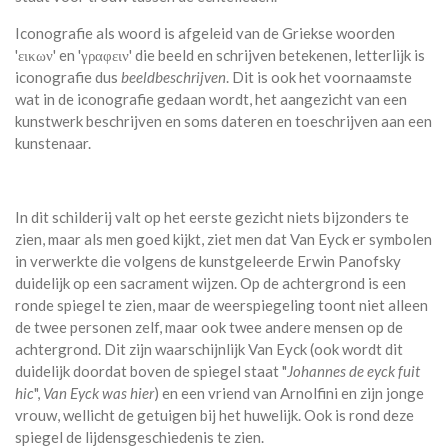
Iconografie als woord is afgeleid van de Griekse woorden
'εικων' en 'γραφειν' die beeld en schrijven betekenen, letterlijk is
iconografie dus
beeldbeschrijven
. Dit is ook het voornaamste
wat in de iconografie gedaan wordt, het aangezicht van een
kunstwerk beschrijven en soms dateren en toeschrijven aan een
kunstenaar.
In dit schilderij valt op het eerste gezicht niets bijzonders te
zien, maar als men goed kijkt, ziet men dat Van Eyck er symbolen
in verwerkte die volgens de kunstgeleerde Erwin Panofsky
duidelijk op een sacrament wijzen. Op de achtergrond is een
ronde spiegel te zien, maar de weerspiegeling toont niet alleen
de twee personen zelf, maar ook twee andere mensen op de
achtergrond. Dit zijn waarschijnlijk Van Eyck (ook wordt dit
duidelijk doordat boven de spiegel staat "
Johannes de eyck fuit
hic
",
Van Eyck was hier
) en een vriend van Arnolfini en zijn jonge
vrouw, wellicht de getuigen bij het huwelijk. Ook is rond deze
spiegel de lijdensgeschiedenis te zien.