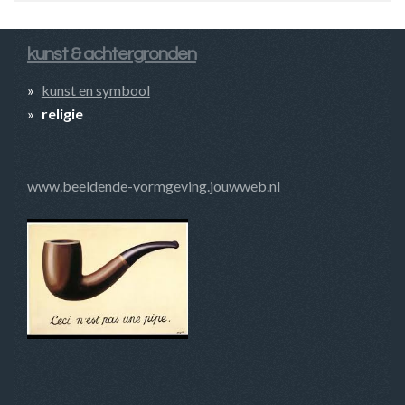
kunst & achtergronden
kunst en symbool
religie
www.beeldende-vormgeving.jouwweb.nl