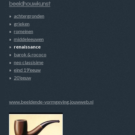
beeldhouwkunst
achtergronden
grieken
romeinen
middeleeuwen
renaissance
barok & rococo
neo classisime
eind 19'eeuw
20'eeuw
www.beeldende-vormgeving.jouwweb.nl