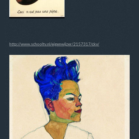
http://www.schooltv.nl/eigenwijzer/2157317/ckv/