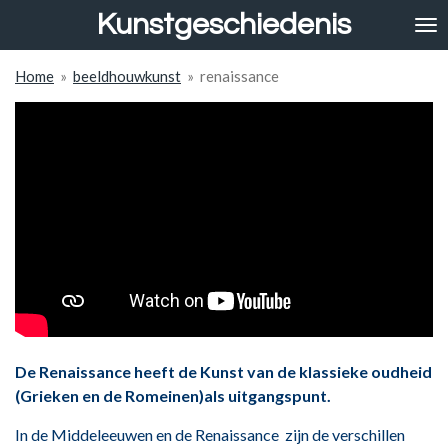
Kunstgeschiedenis
Ga
direct
naar
Home
»
beeldhouwkunst
»
renaissance
de
hoofdinhoud
De Renaissance heeft de Kunst van de klassieke oudheid
(Grieken en de Romeinen)als uitgangspunt.
In de Middeleeuwen en de Renaissance zijn de verschillen