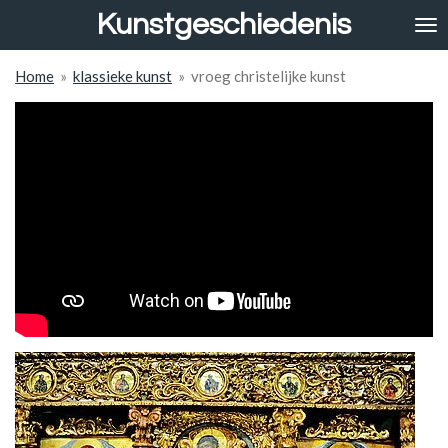
Kunstgeschiedenis
Ga
direct
naar
Home
»
klassieke kunst
»
vroeg christelijke kunst
de
hoofdinhoud