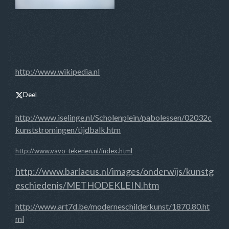
http://www.wikipedia.nl
Deel
http://www.iselinge.nl/Scholenplein/pabolessen/02032c
kunststromingen/tijdbalk.htm
http://www.vavo-tekenen.nl/index.html
http://www.barlaeus.nl/images/onderwijs/kunstg
eschiedenis/METHODEKLEIN.htm
http://www.art7d.be/moderneschilderkunst/1870.80.ht
ml