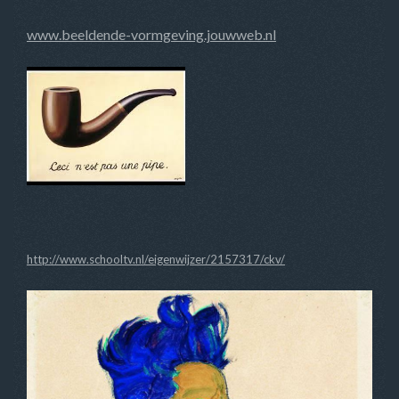
www.beeldende-vormgeving.jouwweb.nl
http://www.schooltv.nl/eigenwijzer/2157317/ckv/