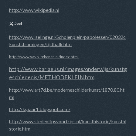
http://www.wikipedia.nl
Deel
http://www.iselinge.nl/Scholenplein/pabolessen/02032c
kunststromingen/tijdbalk.htm
http://www.vavo-tekenen.nl/index.html
http://www.barlaeus.nl/images/onderwijs/kunstg
eschiedenis/METHODEKLEIN.htm
http://www.art7d.be/moderneschilderkunst/1870.80.ht
ml
http://kgjaar1.blogspot.com/
http://www.stedentipsvoortrips.nl/kunsthistorie/kunsthi
storie.htm