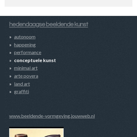
hedendaagse beeldende kunst
autonoom
happening
performance
conceptuele kunst
minimal art
arte povera
land art
graffiti
www.beeldende-vormgeving.jouwweb.nl