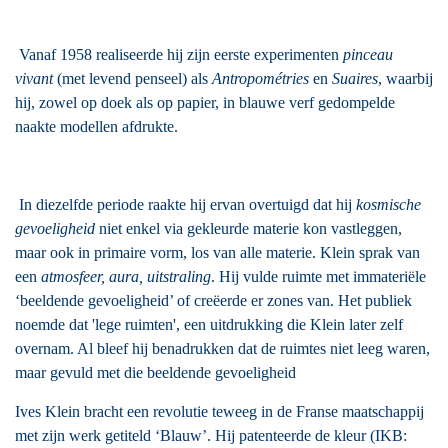
Vanaf 1958 realiseerde hij zijn eerste experimenten
pinceau
vivant
(met levend penseel) als
Antropométries
en
Suaires
, waarbij
hij, zowel op doek als op papier, in blauwe verf gedompelde
naakte modellen afdrukte.
In diezelfde periode raakte hij ervan overtuigd dat hij
kosmische
gevoeligheid
niet enkel via gekleurde materie kon vastleggen,
maar ook in primaire vorm, los van alle materie. Klein sprak van
een
atmosfeer, aura, uitstraling
. Hij vulde ruimte met immateriële
‘beeldende gevoeligheid’ of creëerde er zones van. Het publiek
noemde dat 'lege ruimten', een uitdrukking die Klein later zelf
overnam. Al bleef hij benadrukken dat de ruimtes niet leeg waren,
maar gevuld met die beeldende gevoeligheid
Ives Klein bracht een revolutie teweeg in de Franse maatschappij
met zijn werk getiteld ‘Blauw’. Hij patenteerde de kleur (IKB: