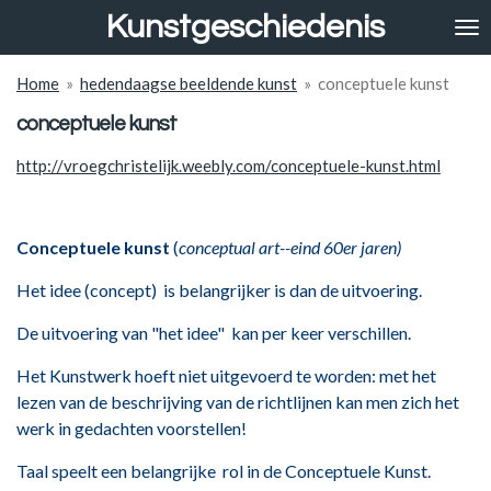
Kunstgeschiedenis
Ga
direct
naar
Home
»
hedendaagse beeldende kunst
»
conceptuele kunst
de
hoofdinhoud
conceptuele kunst
http://vroegchristelijk.weebly.com/conceptuele-kunst.html
Conceptuele kunst
(
conceptual art--eind 60er jaren)
Het idee (concept) is belangrijker is dan de uitvoering.
De uitvoering van "het idee" kan per keer verschillen.
Het Kunstwerk hoeft niet uitgevoerd te worden: met het
lezen van de beschrijving van de richtlijnen kan men zich het
werk in gedachten voorstellen!
Taal speelt een belangrijke rol in de Conceptuele Kunst.