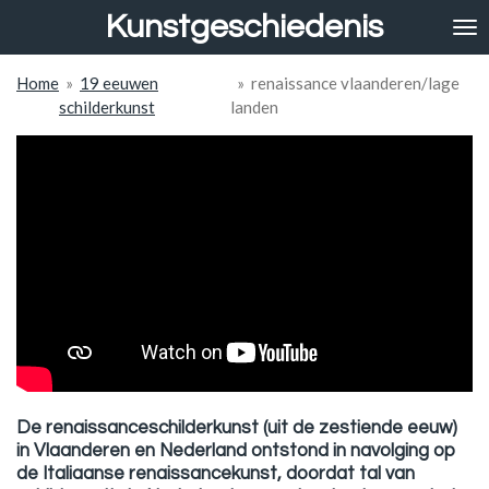
Kunstgeschiedenis
Ga
direct
naar
Home
»
19 eeuwen
»
renaissance vlaanderen/lage
de
schilderkunst
landen
hoofdinhoud
De renaissanceschilderkunst (uit de zestiende eeuw)
in Vlaanderen en Nederland ontstond in navolging op
de Italiaanse renaissancekunst, doordat tal van