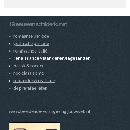
19 eeuwen schilderkunst
romaanse periode
gothische periode
renaissance italië
renaissance vlaanderen/lage landen
barok & rococo
neo classisisme
romantiek& realisme
de prerafaelieten
www.beeldende-vormgeving.jouwweb.nl