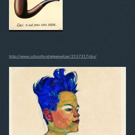
http://www.schooltv.nl/eigenwijzer/2157317/ckv/