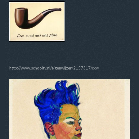
http://www.schooltv.nl/eigenwijzer/2157317/ckv/