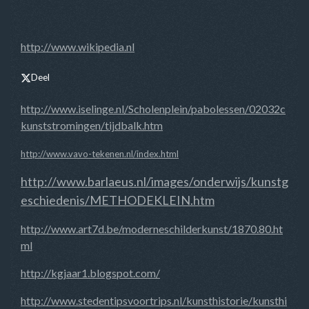
http://www.wikipedia.nl
Deel
http://www.iselinge.nl/Scholenplein/pabolessen/02032c
kunststromingen/tijdbalk.htm
http://www.vavo-tekenen.nl/index.html
http://www.barlaeus.nl/images/onderwijs/kunstg
eschiedenis/METHODEKLEIN.htm
http://www.art7d.be/moderneschilderkunst/1870.80.ht
ml
http://kgjaar1.blogspot.com/
http://www.stedentipsvoortrips.nl/kunsthistorie/kunsthi