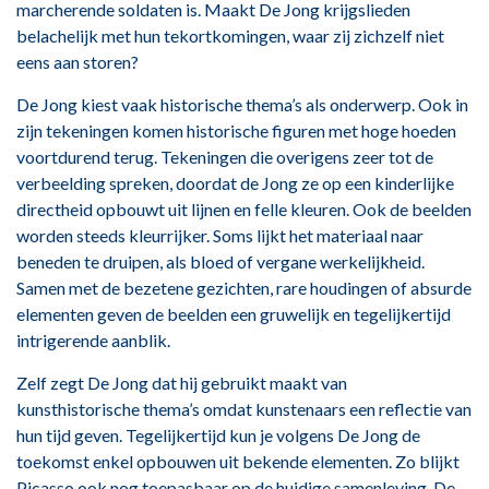
marcherende soldaten is. Maakt De Jong krijgslieden
belachelijk met hun tekortkomingen, waar zij zichzelf niet
eens aan storen?
De Jong kiest vaak historische thema’s als onderwerp. Ook in
zijn tekeningen komen historische figuren met hoge hoeden
voortdurend terug. Tekeningen die overigens zeer tot de
verbeelding spreken, doordat de Jong ze op een kinderlijke
directheid opbouwt uit lijnen en felle kleuren. Ook de beelden
worden steeds kleurrijker. Soms lijkt het materiaal naar
beneden te druipen, als bloed of vergane werkelijkheid.
Samen met de bezetene gezichten, rare houdingen of absurde
elementen geven de beelden een gruwelijk en tegelijkertijd
intrigerende aanblik.
Zelf zegt De Jong dat hij gebruikt maakt van
kunsthistorische thema’s omdat kunstenaars een reflectie van
hun tijd geven. Tegelijkertijd kun je volgens De Jong de
toekomst enkel opbouwen uit bekende elementen. Zo blijkt
Picasso ook nog toepasbaar op de huidige samenleving. De