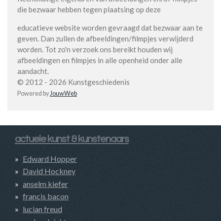
die bezwaar hebben tegen plaatsing op deze
educatieve website worden gevraagd dat bezwaar aan te
geven. Dan zullen de afbeeldingen/filmpjes verwijderd
worden. Tot zo'n verzoek ons bereikt houden wij
afbeeldingen en filmpjes in alle openheid onder alle
aandacht.
© 2012 - 2026 Kunstgeschiedenis
Powered by
JouwWeb
actuele kunst & kunstenaars
Edward Hopper
David Hockney
anselm kiefer
francis bacon
lucian freud