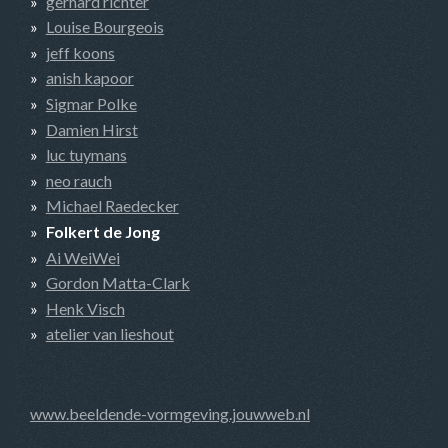
gerhard richter
Louise Bourgeois
jeff koons
anish kapoor
Sigmar Polke
Damien Hirst
luc tuymans
neo rauch
Michael Raedecker
Folkert de Jong
Ai WeiWei
Gordon Matta-Clark
Henk Visch
atelier van lieshout
www.beeldende-vormgeving.jouwweb.nl