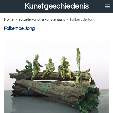
Kunstgeschiedenis
Ga
direct
naar
Home
»
actuele kunst & kunstenaars
»
Folkert de Jong
de
hoofdinhoud
Folkert de Jong