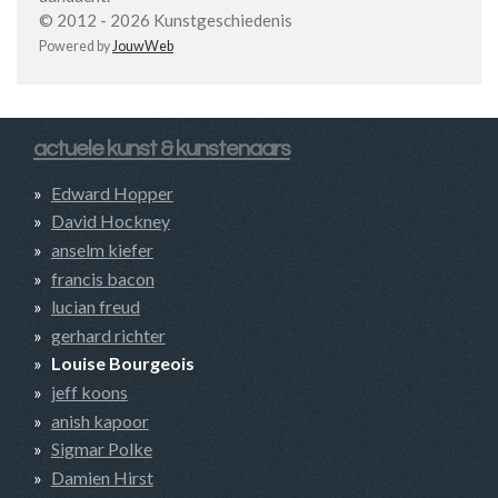
© 2012 - 2026 Kunstgeschiedenis
Powered by
JouwWeb
actuele kunst & kunstenaars
Edward Hopper
David Hockney
anselm kiefer
francis bacon
lucian freud
gerhard richter
Louise Bourgeois
jeff koons
anish kapoor
Sigmar Polke
Damien Hirst