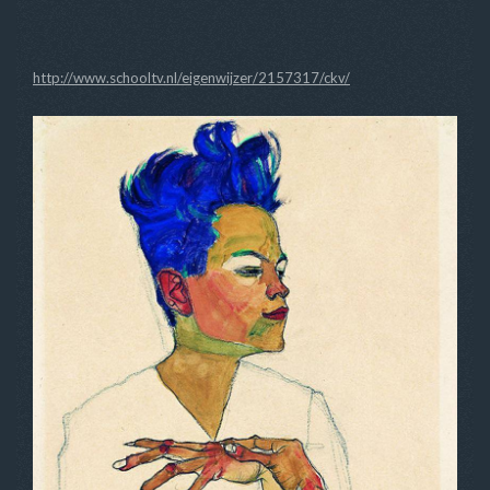
http://www.schooltv.nl/eigenwijzer/2157317/ckv/