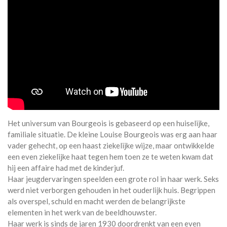
Het universum van Bourgeois is gebaseerd op een huiselijke,
familiale situatie. De kleine Louise Bourgeois was erg aan haar
vader gehecht, op een haast ziekelijke wijze, maar ontwikkelde
een even ziekelijke haat tegen hem toen ze te weten kwam dat
hij een affaire had met de kinderjuf.
Haar jeugdervaringen speelden een grote rol in haar werk. Seks
werd niet verborgen gehouden in het ouderlijk huis. Begrippen
als overspel, schuld en macht werden de belangrijkste
elementen in het werk van de beeldhouwster.
Haar werk is sinds de jaren 1930 doordrenkt van een even