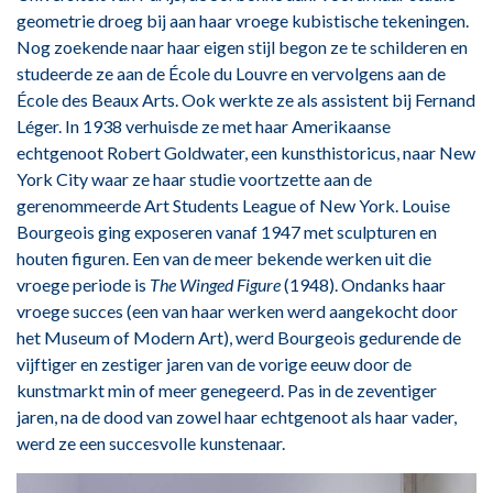
geometrie droeg bij aan haar vroege kubistische tekeningen.
Nog zoekende naar haar eigen stijl begon ze te schilderen en
studeerde ze aan de École du Louvre en vervolgens aan de
École des Beaux Arts. Ook werkte ze als assistent bij Fernand
Léger. In 1938 verhuisde ze met haar Amerikaanse
echtgenoot Robert Goldwater, een kunsthistoricus, naar New
York City waar ze haar studie voortzette aan de
gerenommeerde Art Students League of New York. Louise
Bourgeois ging exposeren vanaf 1947 met sculpturen en
houten figuren. Een van de meer bekende werken uit die
vroege periode is
The Winged Figure
(1948). Ondanks haar
vroege succes (een van haar werken werd aangekocht door
het Museum of Modern Art), werd Bourgeois gedurende de
vijftiger en zestiger jaren van de vorige eeuw door de
kunstmarkt min of meer genegeerd. Pas in de zeventiger
jaren, na de dood van zowel haar echtgenoot als haar vader,
werd ze een succesvolle kunstenaar.