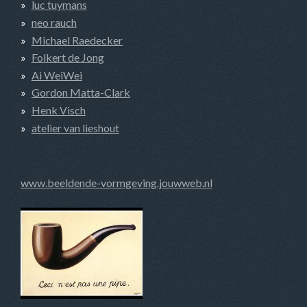
luc tuymans
neo rauch
Michael Raedecker
Folkert de Jong
Ai WeiWei
Gordon Matta-Clark
Henk Visch
atelier van lieshout
www.beeldende-vormgeving.jouwweb.nl