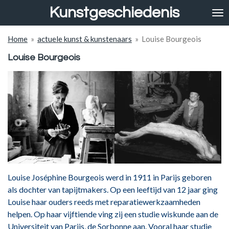
Kunstgeschiedenis
Ga
direct
naar
Home
»
actuele kunst & kunstenaars
»
Louise Bourgeois
de
hoofdinhoud
Louise Bourgeois
Louise Joséphine Bourgeois werd in 1911 in Parijs geboren
als dochter van tapijtmakers. Op een leeftijd van 12 jaar ging
Louise haar ouders reeds met reparatiewerkzaamheden
helpen. Op haar vijftiende ving zij een studie wiskunde aan de
Universiteit van Parijs, de Sorbonne aan. Vooral haar studie