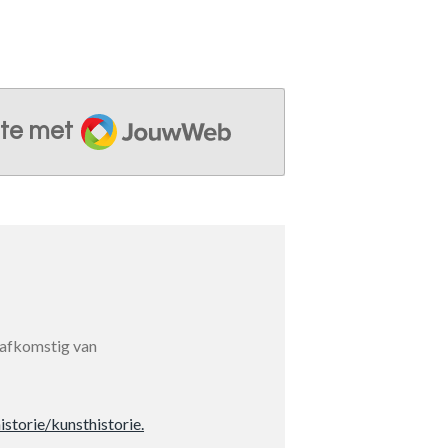
JouwWeb
te met
 afkomstig van
storie/kunsthistorie.