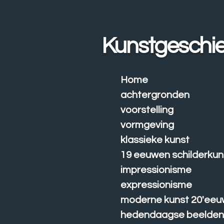
Ga
direct
naar
Kunstgeschie
de
hoofdinhoud
Home
achtergronden
voorstelling
vormgeving
klassieke kunst
19 eeuwen schilderkun
impressionisme
expressionisme
moderne kunst 20'eeu
hedendaagse beelde