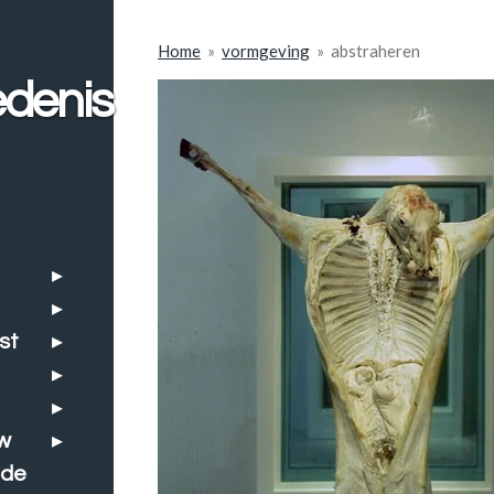
Home
»
vormgeving
»
abstraheren
denis
st
w
nde