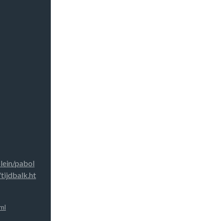
plein/pabol
ijdbalk.ht
ml