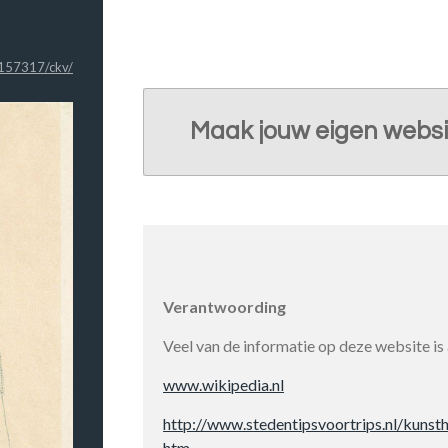
2157317/ckv/
Maak jouw eigen websi
Verantwoording
Veel van de informatie op deze website is
www.wikipedia.nl
http://www.stedentipsvoortrips.nl/kunsthi
htm