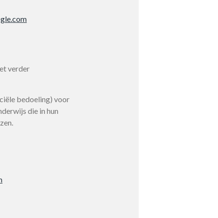
gle.com
et verder
iële bedoeling) voor
derwijs die in hun
zen.
m