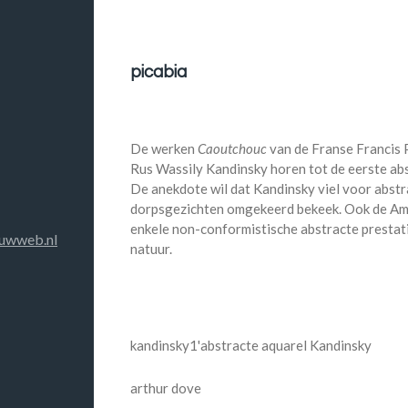
picabia
De werken
Caoutchouc
van de Franse Francis 
Rus Wassily Kandinsky horen tot de eerste abs
De anekdote wil dat Kandinsky viel voor abstra
dorpsgezichten omgekeerd bekeek. Ook de Am
enkele non-conformistische abstracte prestati
uwweb.nl
natuur.
kandinsky
1'abstracte aquarel Kandinsky
arthur dove