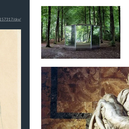
2157317/ckv/