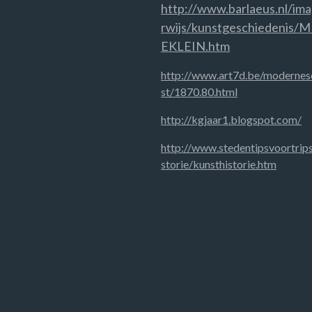
http://www.barlaeus.nl/im
rwijs/kunstgeschiedenis
EKLEIN.htm
http://www.art7d.be/modernes
st/1870.80.html
http://kgjaar1.blogspot.com/
http://www.stedentipsvoortrips
storie/kunsthistorie.htm