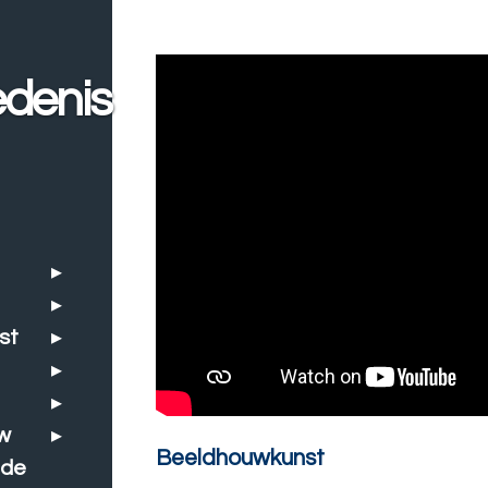
denis
st
w
Beeldhouwkunst
nde