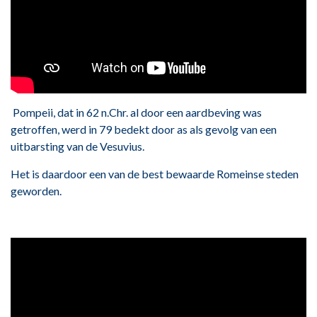
Pompeii, dat in 62 n.Chr. al door een aardbeving was
getroffen, werd in 79 bedekt door as als gevolg van een
uitbarsting van de Vesuvius.
Het is daardoor een van de best bewaarde Romeinse steden
geworden.