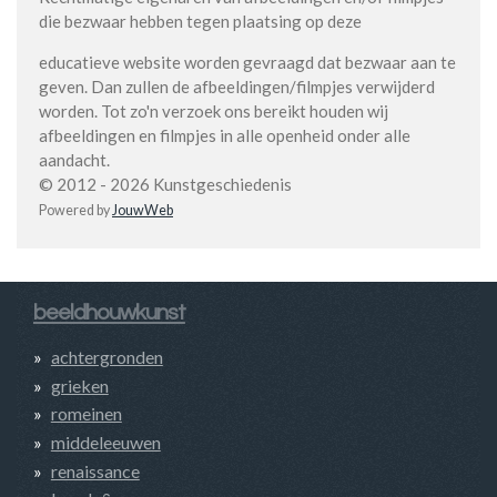
die bezwaar hebben tegen plaatsing op deze
educatieve website worden gevraagd dat bezwaar aan te
geven. Dan zullen de afbeeldingen/filmpjes verwijderd
worden. Tot zo'n verzoek ons bereikt houden wij
afbeeldingen en filmpjes in alle openheid onder alle
aandacht.
© 2012 - 2026 Kunstgeschiedenis
Powered by
JouwWeb
beeldhouwkunst
achtergronden
grieken
romeinen
middeleeuwen
renaissance