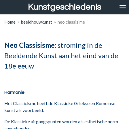
Kunstgeschiedenis
Ga
direct
naar
Home
»
beeldhouwkunst
»
neo classisime
de
hoofdinhoud
Neo Classisisme:
stroming in de
Beeldende Kunst aan het eind van de
18e eeuw
Harmonie
Het Classicisme heeft de Klassieke Griekse en Romeinse
kunst als voorbeeld.
De Klassieke uitgangspunten worden als esthetische norm
aangehouden.