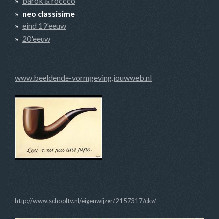
barok & rococo
neo classisime
eind 19'eeuw
20'eeuw
www.beeldende-vormgeving.jouwweb.nl
http://www.schooltv.nl/eigenwijzer/2157317/ckv/