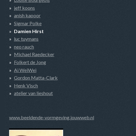
jeff koons
anish kapoor
Sigmar Polke
Damien Hirst
luc tuymans
neo rauch
Michael Raedecker
Folkert de Jong
Ai WeiWei
Gordon Matta-Clark
Henk Visch
atelier van lieshout
www.beeldende-vormgeving.jouwweb.nl