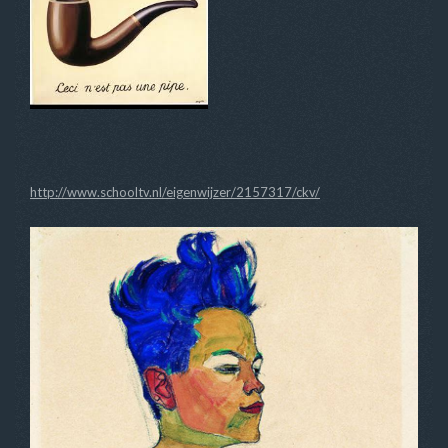
http://www.schooltv.nl/eigenwijzer/2157317/ckv/