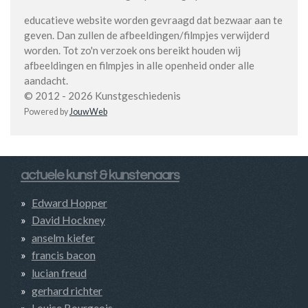
educatieve website worden gevraagd dat bezwaar aan te
geven. Dan zullen de afbeeldingen/filmpjes verwijderd
worden. Tot zo'n verzoek ons bereikt houden wij
afbeeldingen en filmpjes in alle openheid onder alle
aandacht.
© 2012 - 2026 Kunstgeschiedenis
Powered by
JouwWeb
actuele kunst & kunstenaars
Edward Hopper
David Hockney
anselm kiefer
francis bacon
lucian freud
gerhard richter
Louise Bourgeois