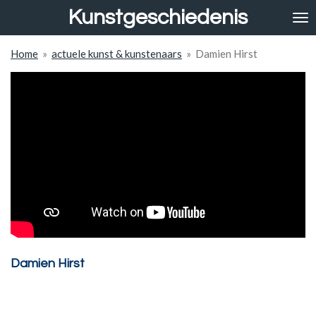
Kunstgeschiedenis
Ga
direct
naar
Home
»
actuele kunst & kunstenaars
»
Damien Hirst
de
hoofdinhoud
Damien Hirst