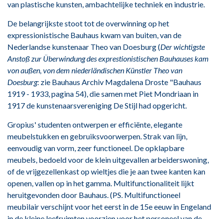
van plastische kunsten, ambachtelijke techniek en industrie.
De belangrijkste stoot tot de overwinning op het
expressionistische Bauhaus kwam van buiten, van de
Nederlandse kunstenaar Theo van Doesburg (
Der wichtigste
Anstoß zur Überwindung des exprestionistischen Bauhauses kam
von außen, von dem niederländischen Künstler Theo van
Doesburg
: zie Bauhaus Archiv Magdalena Droste "Bauhaus
1919 - 1933, pagina 54), die samen met Piet Mondriaan in
1917 de kunstenaarsvereniging De Stijl had opgericht.
Gropius' studenten ontwerpen er efficiënte, elegante
meubelstukken en gebruiksvoorwerpen. Strak van lijn,
eenvoudig van vorm, zeer functioneel. De opklapbare
meubels, bedoeld voor de klein uitgevallen arbeiderswoning,
of de vrijgezellenkast op wieltjes die je aan twee kanten kan
openen, vallen op in het gamma. Multifunctionaliteit lijkt
heruitgevonden door Bauhaus. (PS. Multifunctioneel
meubilair verschijnt voor het eerst in de 15e eeuw in Engeland
in de kleine leefruimten voorzien voor het personeel van de