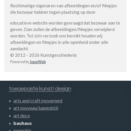
Rechtmatige eigenaren van afbeeldingen en/of filmpjes
die bezwaar hebben tegen plaatsing op deze
educatieve website worden gevraagd dat bezwaar aan te
geven. Dan zullen de afbeeldingen/filmpjes verwijderd
worden. Tot zo'n verzoek ons bereikt houden wij
afbeeldingen en filmpjes in alle openheid onder alle
aandacht.
© 2012 - 2026 Kunstgeschiedenis
Powered by
JouwWeb
toegepaste kunst/ design
arts and craft movement
art nouveau/jugendstil
art deco
bauhaus
memphis