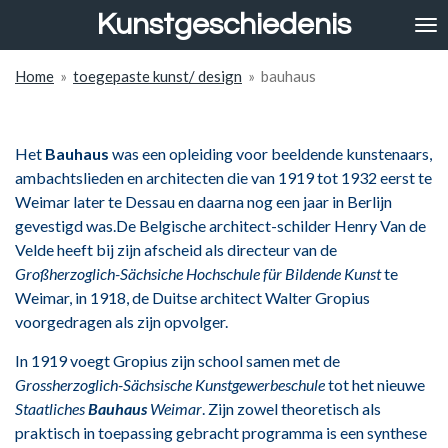
Kunstgeschiedenis
Ga
direct
naar
Home
»
toegepaste kunst/ design
»
bauhaus
de
hoofdinhoud
Het
Bauhaus
was een opleiding voor beeldende kunstenaars,
ambachtslieden en architecten die van 1919 tot 1932 eerst te
Weimar later te Dessau en daarna nog een jaar in Berlijn
gevestigd was.De Belgische architect-schilder Henry Van de
Velde heeft bij zijn afscheid als directeur van de
Großherzoglich-Sächsiche Hochschule für Bildende Kunst
te
Weimar, in 1918, de Duitse architect Walter Gropius
voorgedragen als zijn opvolger.
In 1919 voegt Gropius zijn school samen met de
Grossherzoglich-Sächsische Kunstgewerbeschule
tot het nieuwe
Staatliches
Bauhaus
Weimar
. Zijn zowel theoretisch als
praktisch in toepassing gebracht programma is een synthese