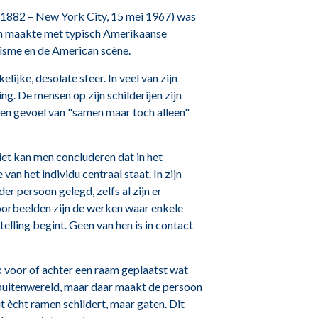
 1882 – New York City, 15 mei 1967) was
jen maakte met typisch Amerikaanse
alisme en de American scène.
lijke, desolate sfeer. In veel van zijn
ng. De mensen op zijn schilderijen zijn
een gevoel van "samen maar toch alleen"
et kan men concluderen dat in het
 van het individu centraal staat. In zijn
er persoon gelegd, zelfs al zijn er
oorbeelden zijn de werken waar enkele
elling begint. Geen van hen is in contact
k voor of achter een raam geplaatst wat
 buitenwereld, maar daar maakt de persoon
t ècht ramen schildert, maar gaten. Dit