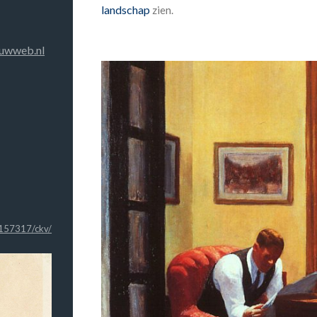
landschap
zien.
uwweb.nl
2157317/ckv/