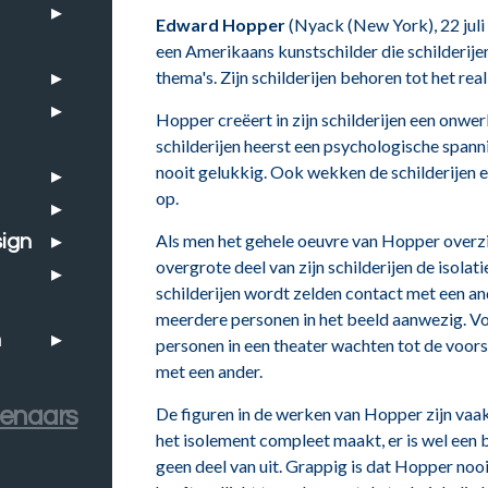
Edward Hopper
(Nyack (New York), 22 juli
een Amerikaans kunstschilder die schilderi
thema's. Zijn schilderijen behoren tot het re
Hopper creëert in zijn schilderijen een onwerke
schilderijen heerst een psychologische spanni
nooit gelukkig. Ook wekken de schilderijen 
op.
Als men het gehele oeuvre van Hopper overzi
ign
overgrote deel van zijn schilderijen de isolatie
schilderijen wordt zelden contact met een and
meerdere personen in het beeld aanwezig. V
n
personen in een theater wachten tot de voorst
met een ander.
tenaars
De figuren in de werken van Hopper zijn vaa
het isolement compleet maakt, er is wel een
geen deel van uit. Grappig is dat Hopper nooi