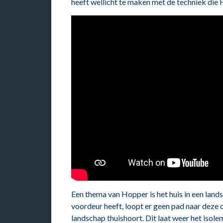
heeft wellicht te maken met de techniek die
Een thema van Hopper is het huis in een lands
voordeur heeft, loopt er geen pad naar deze deu
landschap thuishoort. Dit laat weer het isol