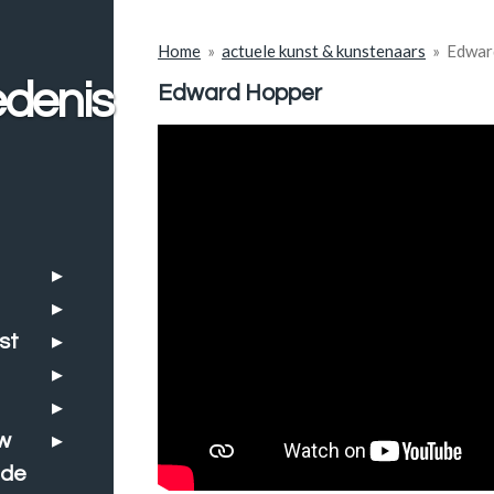
Home
»
actuele kunst & kunstenaars
»
Edwar
denis
Edward Hopper
st
w
nde