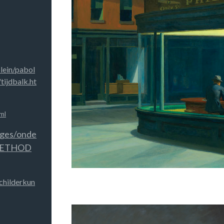
plein/pabol
ijdbalk.ht
ml
ages/onde
/METHOD
childerkun