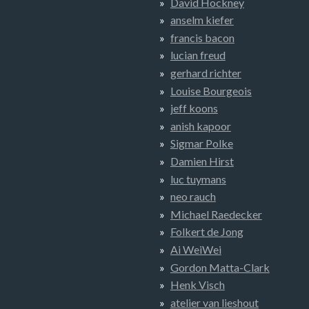
David Hockney
anselm kiefer
francis bacon
lucian freud
gerhard richter
Louise Bourgeois
jeff koons
anish kapoor
Sigmar Polke
Damien Hirst
luc tuymans
neo rauch
Michael Raedecker
Folkert de Jong
Ai WeiWei
Gordon Matta-Clark
Henk Visch
atelier van lieshout