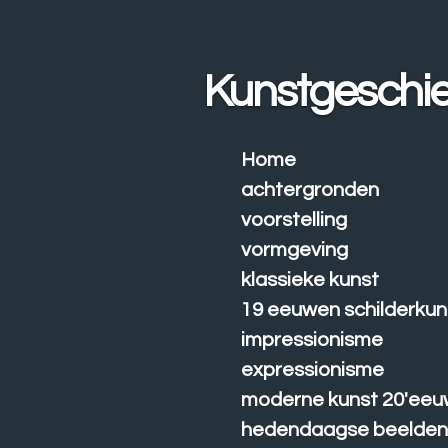
Ga
direct
naar
Kunstgeschie
de
hoofdinhoud
Home
achtergronden
voorstelling
vormgeving
klassieke kunst
19 eeuwen schilderkun
impressionisme
expressionisme
moderne kunst 20'eeu
hedendaagse beelde