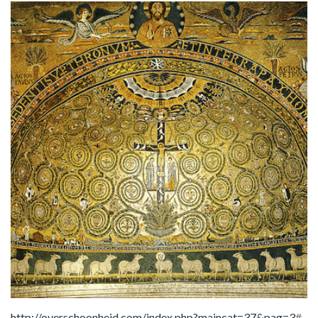
http://overschoonheid.com/index.php?maincat=37&pag=3
#