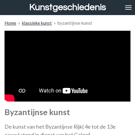
Kunstgeschiedenis
Ga
direct
naar
Home
»
klassieke kunst
»
byzantijnse kunst
de
hoofdinhoud
Byzantijnse kunst
De kunst van het Byzantijnse Rijk( 4e tot de 13e
eeuw) stond in dienst van het Geloof.