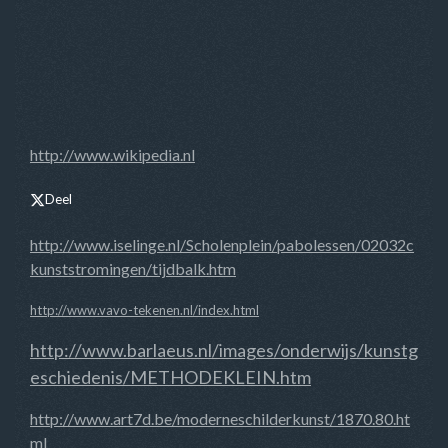
http://www.wikipedia.nl
Deel
http://www.iselinge.nl/Scholenplein/pabolessen/02032c
kunststromingen/tijdbalk.htm
http://www.vavo-tekenen.nl/index.html
http://www.barlaeus.nl/images/onderwijs/kunstg
eschiedenis/METHODEKLEIN.htm
http://www.art7d.be/moderneschilderkunst/1870.80.ht
ml