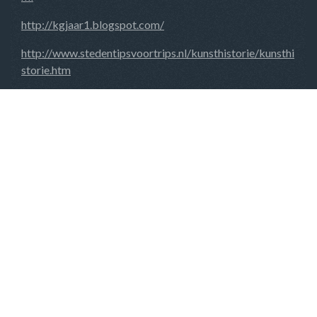
http://kgjaar1.blogspot.com/
http://www.stedentipsvoortrips.nl/kunsthistorie/kunsthi
storie.htm