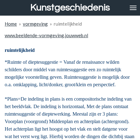
Kunstgeschiedenis
Ga
direct
naar
Home
»
vormgeving
»
ruimtelijkheid
de
hoofdinhoud
www.beeldende-vormgeving.jouwweb.nl
ruimtelijkheid
*Ruimte of dieptesuggestie = Vanaf de renaissance wilden
schilders door middel van ruimtesuggestie een zo ruimtelijk
mogelijke voorstelling geven.
Ruimtesuggestie is mogelijk door
o.a. omklapping, licht/donker,
groot/klein en perspectief.
*Plans=De indeling in plans is een compositorische indeling van
het beeldvlak.
De indeling is horizontaal, Met de plans ontstaat
ruimtesuggestie of
dieptewerking. Meestal zijn er 3 plans:
Voorplan (voorgrond) Middenplan en achterplan (achtergrond).
Het achterplan ligt het hoogst op het vlak en stelt datgene voor
wat het verst weg ligt. Hierbij worden de dingen die dichtbij staan