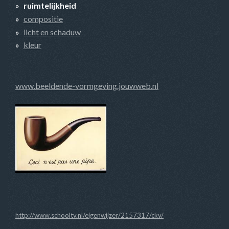
ruimtelijkheid
compositie
licht en schaduw
kleur
www.beeldende-vormgeving.jouwweb.nl
http://www.schooltv.nl/eigenwijzer/2157317/ckv/