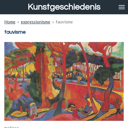
Kunstgeschiedenis
Ga
direct
naar
Home
»
expressionisme
»
fauvisme
de
hoofdinhoud
fauvisme
matisse