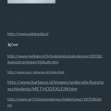
http://www.wikipedia.nl
Deel
http://www.iselinge.nl/Scholenplein/pabolessen/02032c
kunststromingen/tijdbalk.htm
http://www.vavo-tekenen.nl/index.html
http://www.barlaeus.nl/images/onderwijs/kunstg
eschiedenis/METHODEKLEIN.htm
http://www.art7d.be/moderneschilderkunst/1870.80.ht
ml