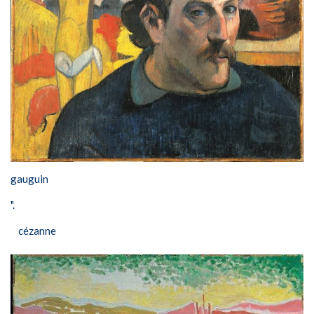
gauguin
".
cézanne