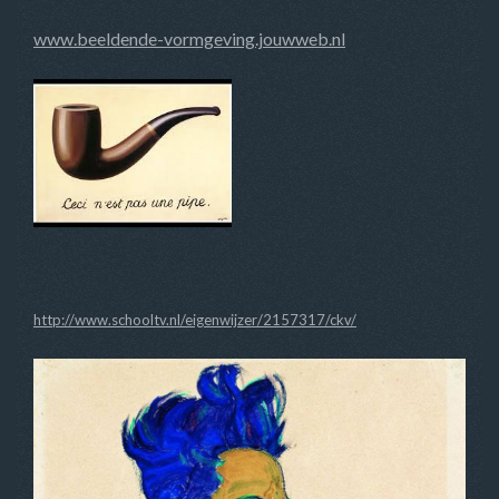
www.beeldende-vormgeving.jouwweb.nl
http://www.schooltv.nl/eigenwijzer/2157317/ckv/