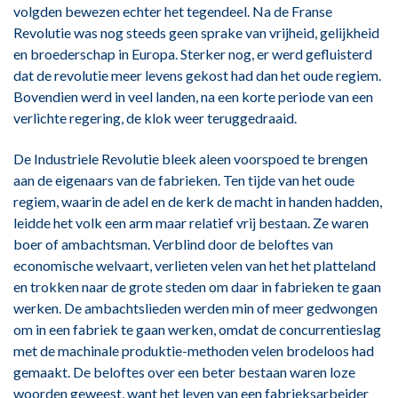
volgden bewezen echter het tegendeel. Na de Franse
Revolutie was nog steeds geen sprake van vrijheid, gelijkheid
en broederschap in Europa. Sterker nog, er werd gefluisterd
dat de revolutie meer levens gekost had dan het oude regiem.
Bovendien werd in veel landen, na een korte periode van een
verlichte regering, de klok weer teruggedraaid.
De Industriele Revolutie bleek aleen voorspoed te brengen
aan de eigenaars van de fabrieken. Ten tijde van het oude
regiem, waarin de adel en de kerk de macht in handen hadden,
leidde het volk een arm maar relatief vrij bestaan. Ze waren
boer of ambachtsman. Verblind door de beloftes van
economische welvaart, verlieten velen van het het platteland
en trokken naar de grote steden om daar in fabrieken te gaan
werken. De ambachtslieden werden min of meer gedwongen
om in een fabriek te gaan werken, omdat de concurrentieslag
met de machinale produktie-methoden velen brodeloos had
gemaakt. De beloftes over een beter bestaan waren loze
woorden geweest, want het leven van een fabrieksarbeider