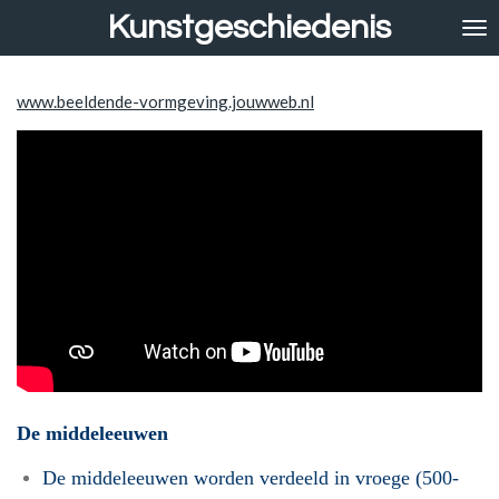
Kunstgeschiedenis
Ga
direct
naar
de
www.beeldende-vormgeving.jouwweb.nl
hoofdinhoud
De middeleeuwen
De middeleeuwen worden verdeeld in vroege (500-