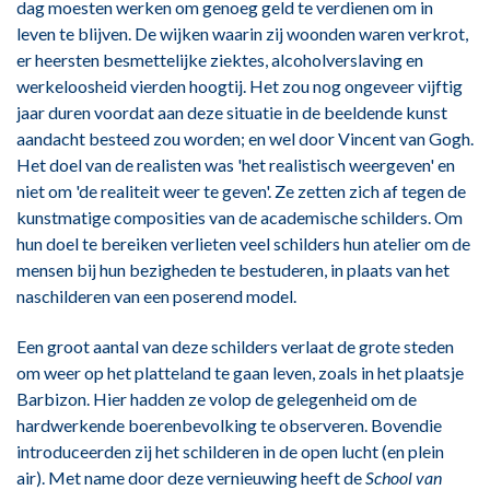
dag moesten werken om genoeg geld te verdienen om in
leven te blijven. De wijken waarin zij woonden waren verkrot,
er heersten besmettelijke ziektes, alcoholverslaving en
werkeloosheid vierden hoogtij. Het zou nog ongeveer vijftig
jaar duren voordat aan deze situatie in de beeldende kunst
aandacht besteed zou worden; en wel door Vincent van Gogh.
Het doel van de realisten was 'het realistisch weergeven' en
niet om 'de realiteit weer te geven'. Ze zetten zich af tegen de
kunstmatige composities van de academische schilders. Om
hun doel te bereiken verlieten veel schilders hun atelier om de
mensen bij hun bezigheden te bestuderen, in plaats van het
naschilderen van een poserend model.
Een groot aantal van deze schilders verlaat de grote steden
om weer op het platteland te gaan leven, zoals in het plaatsje
Barbizon. Hier hadden ze volop de gelegenheid om de
hardwerkende boerenbevolking te observeren. Bovendie
introduceerden zij het schilderen in de open lucht (en plein
air). Met name door deze vernieuwing heeft de
School van